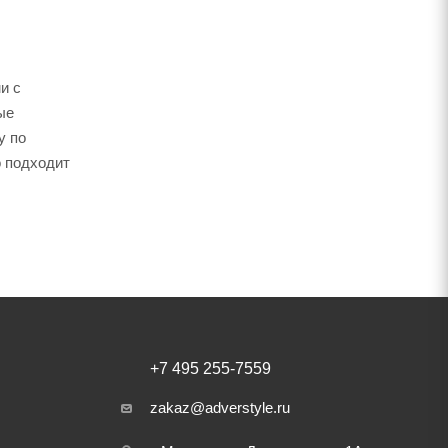
и с
ые
у по
о подходит
+7 495 255-7559
zakaz@adverstyle.ru