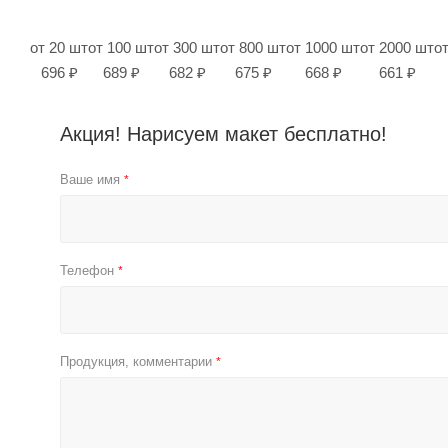
от 20 шт
от 100 шт
от 300 шт
от 800 шт
от 1000 шт
от 2000 шт
о
696 ₽
689 ₽
682 ₽
675 ₽
668 ₽
661 ₽
Акция! Нарисуем макет бесплатно!
Ваше имя
*
Телефон
*
Продукция, комментарии
*