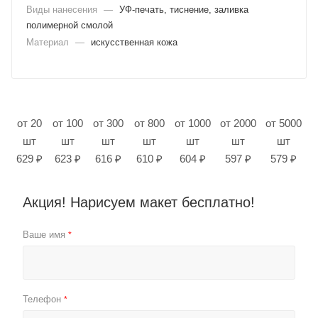
Виды нанесения
—
УФ-печать, тиснение, заливка
полимерной смолой
Материал
—
искусственная кожа
от 20
от 100
от 300
от 800
от 1000
от 2000
от 5000
шт
шт
шт
шт
шт
шт
шт
629 ₽
623 ₽
616 ₽
610 ₽
604 ₽
597 ₽
579 ₽
Акция! Нарисуем макет бесплатно!
Ваше имя
*
Телефон
*