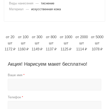
Виды нанесения
—
тиснение
Материал
—
искусственная кожа
от 20
от 100
от 300
от 800
от 1000
от 2000
от 5000
шт
шт
шт
шт
шт
шт
шт
1172 ₽
1160 ₽
1149 ₽
1137 ₽
1125 ₽
1114 ₽
1078 ₽
Акция! Нарисуем макет бесплатно!
Ваше имя
*
Телефон
*