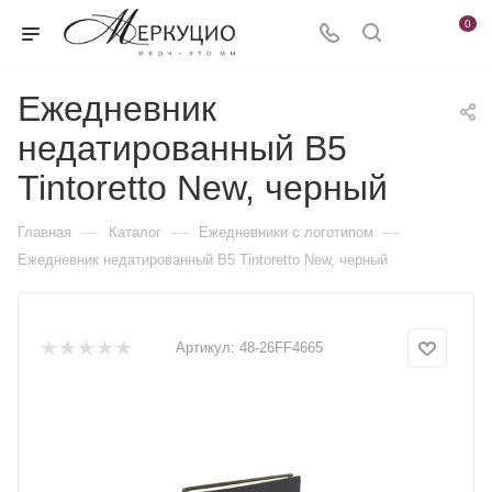
0
Ежедневник
недатированный B5
Tintoretto New, черный
—
—
—
Главная
Каталог
Ежедневники c логотипом
Ежедневник недатированный B5 Tintoretto New, черный
Артикул:
48-26FF4665