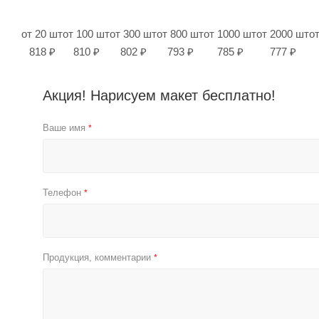
от 20 шт
от 100 шт
от 300 шт
от 800 шт
от 1000 шт
от 2000 шт
о
818 ₽
810 ₽
802 ₽
793 ₽
785 ₽
777 ₽
Акция! Нарисуем макет бесплатно!
Ваше имя
*
Телефон
*
Продукция, комментарии
*