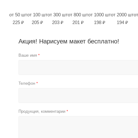
от 50 шт
от 100 шт
от 300 шт
от 800 шт
от 1000 шт
от 2000 шт
о
225 ₽
205 ₽
203 ₽
201 ₽
198 ₽
194 ₽
Акция! Нарисуем макет бесплатно!
Ваше имя
*
Телефон
*
Продукция, комментарии
*