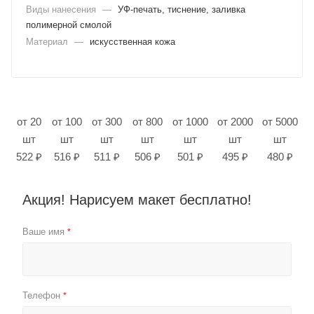
Виды нанесения
—
УФ-печать, тиснение, заливка
полимерной смолой
Материал
—
искусственная кожа
от 20
от 100
от 300
от 800
от 1000
от 2000
от 5000
шт
шт
шт
шт
шт
шт
шт
522 ₽
516 ₽
511 ₽
506 ₽
501 ₽
495 ₽
480 ₽
Акция! Нарисуем макет бесплатно!
Ваше имя
*
Телефон
*