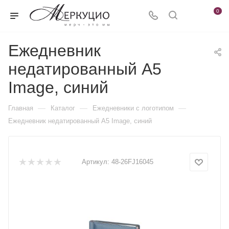
0
Ежедневник
недатированный А5
Image, синий
—
—
—
Главная
Каталог
Ежедневники c логотипом
Ежедневник недатированный А5 Image, синий
Артикул:
48-26FJ16045