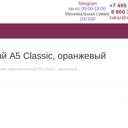
Telegram
+7 495
пн-пт,
09:00-19:00
8 800 
Минимальная сумма
zakaz@ad
100 000
й А5 Classic, оранжевый
ник недатированный А5 Classic, оранжевый