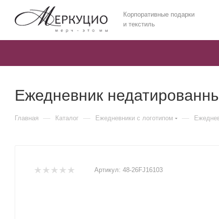
Корпоративные подарки
и текстиль
Ежедневник недатированны
—
—
—
Главная
Каталог
Ежедневники c логотипом
Ежеднев
Артикул:
48-26FJ16103