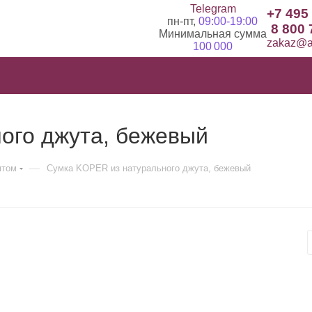
Telegram
+7 495
пн-пт,
09:00-19:00
8 800 
Минимальная сумма
zakaz@ad
100 000
ого джута, бежевый
—
птом
Сумка KOPER из натурального джута, бежевый