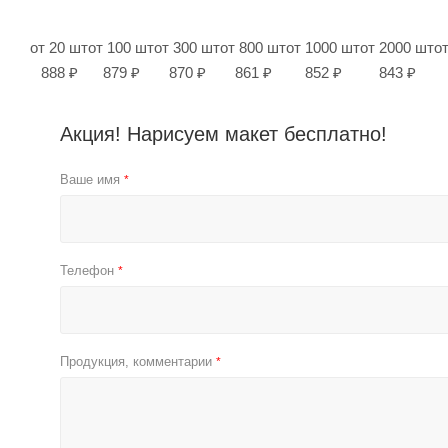
от 20 шт
от 100 шт
от 300 шт
от 800 шт
от 1000 шт
от 2000 шт
о
888 ₽
879 ₽
870 ₽
861 ₽
852 ₽
843 ₽
Акция! Нарисуем макет бесплатно!
Ваше имя
*
Телефон
*
Продукция, комментарии
*