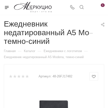
0
Ежедневник
недатированный A5 Modena
темно-синий
—
—
—
Главная
Каталог
Ежедневники c логотипом
Ежедневник недатированный A5 Modena, темно-синий
Артикул:
48-26FJ17482