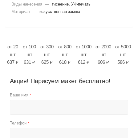
Виды нанесения
—
тиснение, УФ-печать
Материал
—
искусственная замша
от 20
от 100
от 300
от 800
от 1000
от 2000
от 5000
шт
шт
шт
шт
шт
шт
шт
637 ₽
631 ₽
625 ₽
618 ₽
612 ₽
606 ₽
586 ₽
Акция! Нарисуем макет бесплатно!
Ваше имя
*
Телефон
*