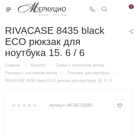
0
RIVACASE 8435 black
ECO рюкзак для
ноутбука 15. 6 / 6
—
—
—
Главная
Каталог
Сумки с логотипом оптом
—
—
Рюкзаки с логотипом оптом
Рюкзаки для ноутбука
RIVACASE 8435 black ECO рюкзак для ноутбука 15. 6 / 6
Артикул:
48-26FJ18265