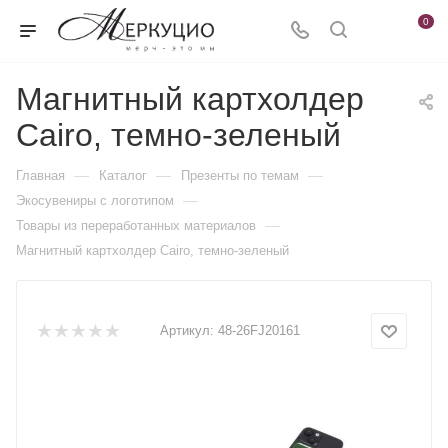
0
Магнитный картхолдер
Cairo, темно-зеленый
—
—
—
Главная
Каталог
Презенты по темам
—
Экосувениры с логотипом
—
Товары из переработанных материалов
Магнитный картхолдер Cairo, темно-зеленый
Артикул:
48-26FJ20161