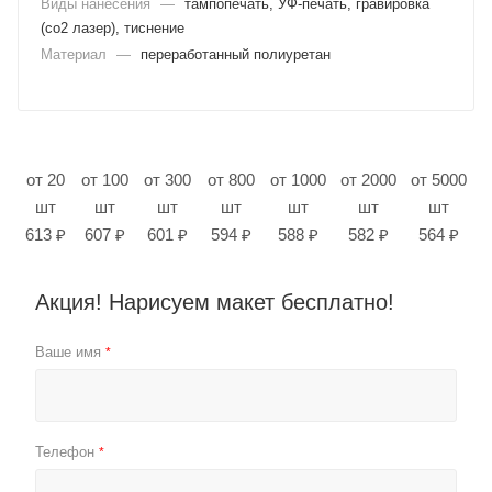
Виды нанесения
—
тампопечать, УФ-печать, гравировка
(co2 лазер), тиснение
Материал
—
переработанный полиуретан
от 20
от 100
от 300
от 800
от 1000
от 2000
от 5000
шт
шт
шт
шт
шт
шт
шт
613 ₽
607 ₽
601 ₽
594 ₽
588 ₽
582 ₽
564 ₽
Акция! Нарисуем макет бесплатно!
Ваше имя
*
Телефон
*