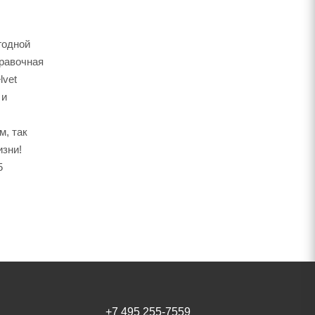
годной
правочная
lvet
 и
м, так
изни!
5
+7 495 255-7559