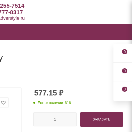
 255-7514
777-8317
verstyle.ru
0
y
0
0
577.15
₽
Есть в наличии: 618
ЗАКАЗАТЬ