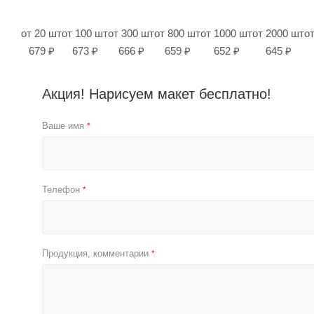
от 20 шт
от 100 шт
от 300 шт
от 800 шт
от 1000 шт
от 2000 шт
о
679 ₽
673 ₽
666 ₽
659 ₽
652 ₽
645 ₽
Акция! Нарисуем макет бесплатно!
Ваше имя
*
Телефон
*
Продукция, комментарии
*