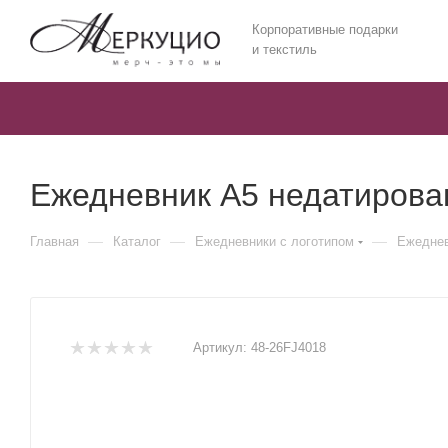
Корпоративные подарки
и текстиль
Ежедневник А5 недатирова
—
—
—
Главная
Каталог
Ежедневники c логотипом
Ежеднев
Артикул:
48-26FJ4018