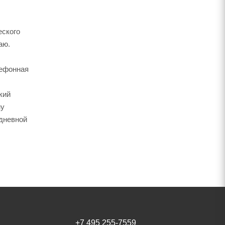
еского
аю.
лефонная
кий
му
дневной
+7 495 255-7559