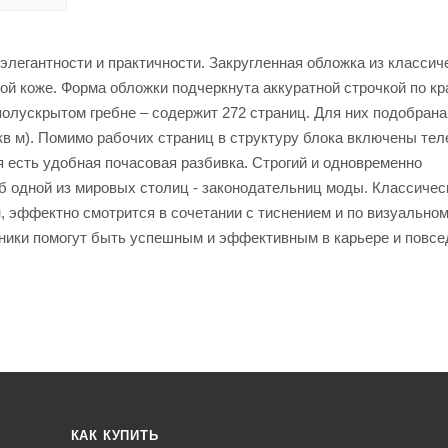
е элегантности и практичности. Закругленная обложка из классич
ой коже. Форма обложки подчеркнута аккуратной строчкой по кр
олускрытом гребне – содержит 272 страниц. Для них подобрана
кв м). Помимо рабочих страниц в структуру блока включены те
я есть удобная почасовая разбивка. Строгий и одновременно
б одной из мировых столиц - законодательниц моды. Классичес
н, эффектно смотрится в сочетании с тиснением и по визуально
ники помогут быть успешным и эффективным в карьере и повсе
КАК КУПИТЬ