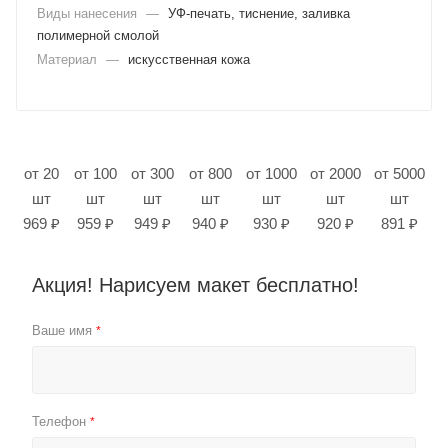
Виды нанесения
—
УФ-печать, тиснение, заливка
полимерной смолой
Материал
—
искусственная кожа
от 20
от 100
от 300
от 800
от 1000
от 2000
от 5000
шт
шт
шт
шт
шт
шт
шт
969 ₽
959 ₽
949 ₽
940 ₽
930 ₽
920 ₽
891 ₽
Акция! Нарисуем макет бесплатно!
Ваше имя
*
Телефон
*