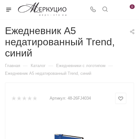
0
Ежедневник А5
недатированный Trend,
синий
—
—
—
Главная
Каталог
Ежедневники c логотипом
Ежедневник А5 недатированный Trend, синий
Артикул:
48-26FJ4034