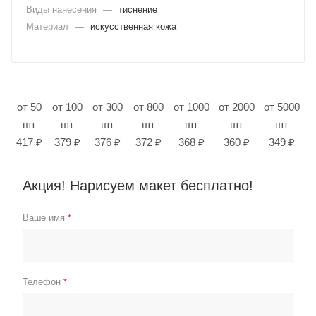
Виды нанесения
—
тиснение
Материал
—
искусственная кожа
от 50
от 100
от 300
от 800
от 1000
от 2000
от 5000
шт
шт
шт
шт
шт
шт
шт
417 ₽
379 ₽
376 ₽
372 ₽
368 ₽
360 ₽
349 ₽
Акция! Нарисуем макет бесплатно!
Ваше имя
*
Телефон
*