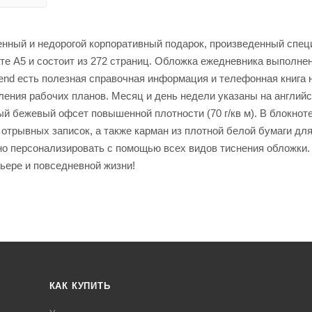
твенный и недорогой корпоративный подарок, произведенный спе
е А5 и состоит из 272 страниц. Обложка ежедневника выполнен
rend есть полезная справочная информация и телефонная книга 
вления рабочих планов. Месяц и день недели указаны на англий
й бежевый офсет повышенной плотности (70 г/кв м). В блокноте
отрывных записок, а также карман из плотной белой бумаги дл
ожно персонализировать с помощью всех видов тиснения обложки
ьере и повседневной жизни!
КАК КУПИТЬ