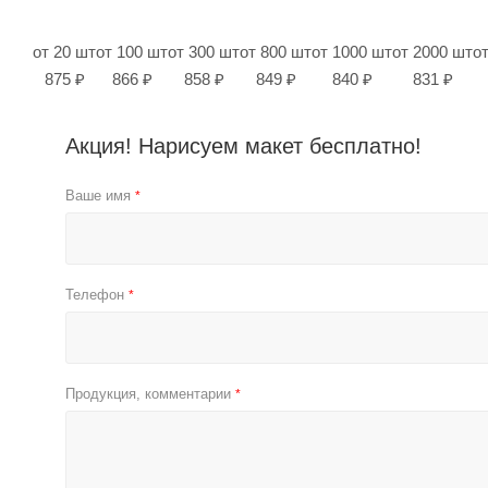
от 20 шт
от 100 шт
от 300 шт
от 800 шт
от 1000 шт
от 2000 шт
о
875 ₽
866 ₽
858 ₽
849 ₽
840 ₽
831 ₽
Акция! Нарисуем макет бесплатно!
Ваше имя
*
Телефон
*
Продукция, комментарии
*