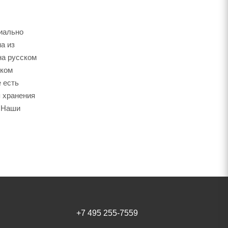
циально
а из
на русском
ском
 есть
я хранения
. Наши
+7 495 255-7559