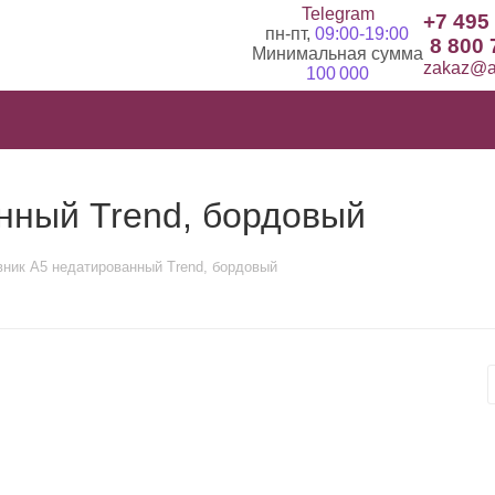
Telegram
+7 495
пн-пт,
09:00-19:00
8 800 
Минимальная сумма
zakaz@ad
100 000
нный Trend, бордовый
ник А5 недатированный Trend, бордовый