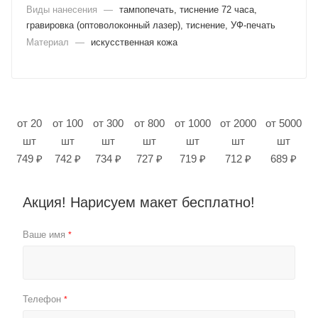
Виды нанесения
—
тампопечать, тиснение 72 часа,
гравировка (оптоволоконный лазер), тиснение, УФ-печать
Материал
—
искусственная кожа
от 20
от 100
от 300
от 800
от 1000
от 2000
от 5000
шт
шт
шт
шт
шт
шт
шт
749 ₽
742 ₽
734 ₽
727 ₽
719 ₽
712 ₽
689 ₽
Акция! Нарисуем макет бесплатно!
Ваше имя
*
Телефон
*