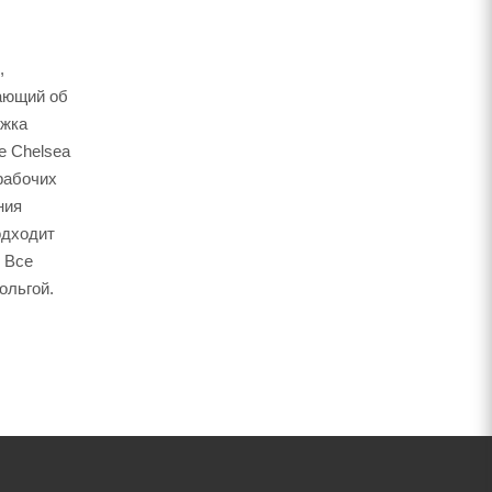
,
ающий об
ожка
е Chelsea
рабочих
ния
одходит
. Все
ольгой.