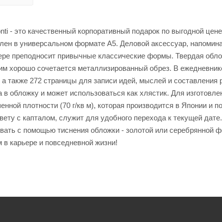
ti - это качественный корпоративный подарок по выгодной цене
лен в универсальном формате А5. Деловой аксессуар, напомин
нере преподносит привычные классические формы. Твердая обл
им хорошо сочетается металлизированный обрез. В ежедневник
 а также 272 страницы для записи идей, мыслей и составления 
а в обложку и может использоваться как хлястик. Для изготовле
ной плотности (70 г/кв м), которая производится в Японии и п
вету с капталом, служит для удобного перехода к текущей дате
овать с помощью тиснения обложки - золотой или серебрянной ф
в карьере и повседневной жизни!