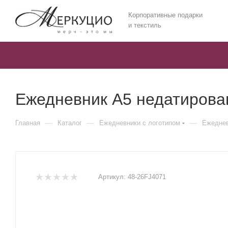
Корпоративные подарки
и текстиль
Ежедневник А5 недатирован
—
—
—
Главная
Каталог
Ежедневники c логотипом
Ежеднев
Артикул:
48-26FJ4071