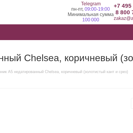
Telegram
+7 495
пн-пт,
09:00-19:00
8 800 
Минимальная сумма
zakaz@ad
100 000
ный Chelsea, коричневый (зо
ник А5 недатированный Chelsea, коричневый (золотистый кант и срез)