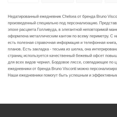
Недатированный ежедневник Chelsea от бренда Bruno Viscon
произведенный специально под персонализацию. Представ
эпохе расцвета Голливуда, в элегантной неповторимой ма
оформлена металлическим кантом по всему периметру. С н
есть полезная справочная информация и телефонная книга,
планов. Есть закладка - тесьма из шелка, она интегрирован
страниц используется качественный бежевый офсет повышен
для всех видов чернил. Бордовое ляссе, совпадающее по ц
ежедневники от бренда Bruno Visconti можно персонализир
Наши ежедневники помогут быть успешным и эффективным 