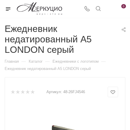
0
Ежедневник
недатированный А5
LONDON серый
—
—
—
Главная
Каталог
Ежедневники c логотипом
Ежедневник недатированный А5 LONDON серый
Артикул:
48-26FJ4546