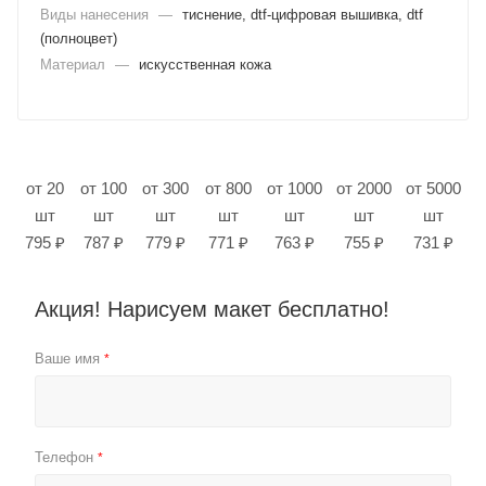
Виды нанесения
—
тиснение, dtf-цифровая вышивка, dtf
(полноцвет)
Материал
—
искусственная кожа
от 20
от 100
от 300
от 800
от 1000
от 2000
от 5000
шт
шт
шт
шт
шт
шт
шт
795 ₽
787 ₽
779 ₽
771 ₽
763 ₽
755 ₽
731 ₽
Акция! Нарисуем макет бесплатно!
Ваше имя
*
Телефон
*