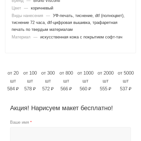
Бренд
—
Bruno Visconti
Цвет
—
коричневый
Виды нанесения
—
УФ-печать, тиснение, dtf (полноцвет),
тиснение 72 часа, dtf-цифровая вышивка, трафаретная
печать по твердым материалам
Материал
—
искусственная кожа с покрытием софт-тач
от 20
от 100
от 300
от 800
от 1000
от 2000
от 5000
шт
шт
шт
шт
шт
шт
шт
584 ₽
578 ₽
572 ₽
566 ₽
560 ₽
555 ₽
537 ₽
Акция! Нарисуем макет бесплатно!
Ваше имя
*