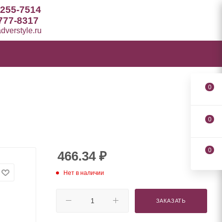
 255-7514
777-8317
verstyle.ru
0
0
0
466.34
₽
Нет в наличии
ЗАКАЗАТЬ