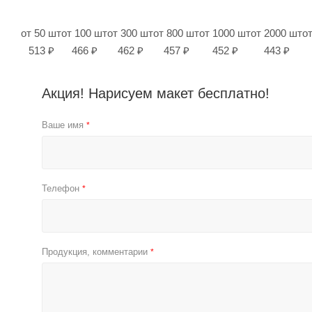
от 50 шт
от 100 шт
от 300 шт
от 800 шт
от 1000 шт
от 2000 шт
о
513 ₽
466 ₽
462 ₽
457 ₽
452 ₽
443 ₽
Акция! Нарисуем макет бесплатно!
Ваше имя
*
Телефон
*
Продукция, комментарии
*