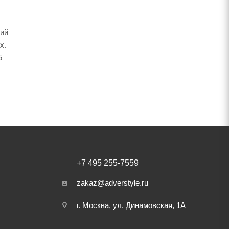
кий
х.
5
+7 495 255-7559
zakaz@adverstyle.ru
г. Москва, ул. Динамовская, 1А