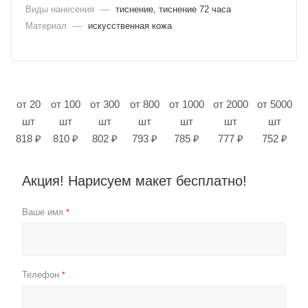
Виды нанесения
—
тиснение, тиснение 72 часа
Материал
—
искусственная кожа
от 20
от 100
от 300
от 800
от 1000
от 2000
от 5000
шт
шт
шт
шт
шт
шт
шт
818 ₽
810 ₽
802 ₽
793 ₽
785 ₽
777 ₽
752 ₽
Акция! Нарисуем макет бесплатно!
Ваше имя
*
Телефон
*