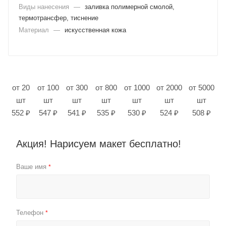
Виды нанесения
—
заливка полимерной смолой,
термотрансфер, тиснение
Материал
—
искусственная кожа
от 20
от 100
от 300
от 800
от 1000
от 2000
от 5000
шт
шт
шт
шт
шт
шт
шт
552 ₽
547 ₽
541 ₽
535 ₽
530 ₽
524 ₽
508 ₽
Акция! Нарисуем макет бесплатно!
Ваше имя
*
Телефон
*