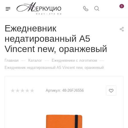
0
Ежедневник
недатированный А5
Vincent new, оранжевый
—
—
—
Главная
Каталог
Ежедневники c логотипом
Ежедневник недатированный А5 Vincent new, оранжевый
Артикул:
48-26FJ6556