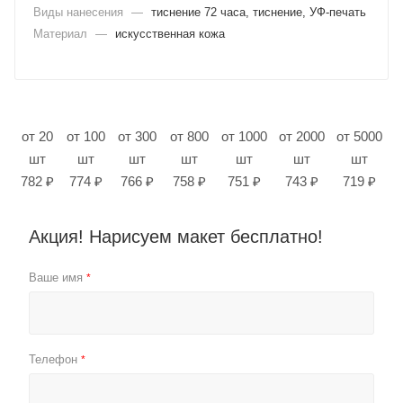
Виды нанесения
—
тиснение 72 часа, тиснение, УФ-печать
Материал
—
искусственная кожа
от 20
от 100
от 300
от 800
от 1000
от 2000
от 5000
шт
шт
шт
шт
шт
шт
шт
782 ₽
774 ₽
766 ₽
758 ₽
751 ₽
743 ₽
719 ₽
Акция! Нарисуем макет бесплатно!
Ваше имя
*
Телефон
*