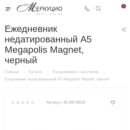
0
Ежедневник
недатированный А5
Megapolis Magnet,
черный
—
—
—
Главная
Каталог
Ежедневники c логотипом
Ежедневник недатированный А5 Megapolis Magnet, черный
Артикул:
48-26FJ8633