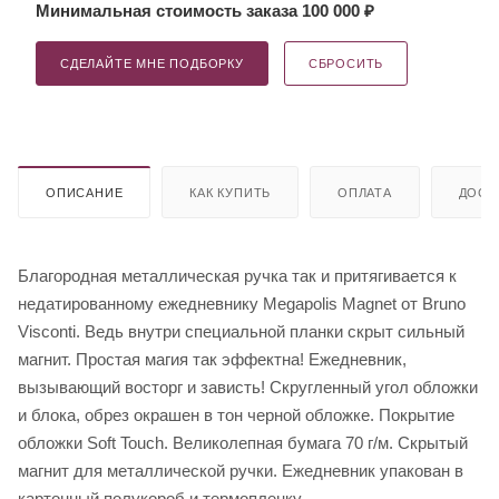
Минимальная стоимость заказа 100 000 ₽
СДЕЛАЙТЕ МНЕ ПОДБОРКУ
СБРОСИТЬ
ОПИСАНИЕ
КАК КУПИТЬ
ОПЛАТА
ДОСТ
Благородная металлическая ручка так и притягивается к
недатированному ежедневнику Megapolis Magnet от Bruno
Visconti. Ведь внутри специальной планки скрыт сильный
магнит. Простая магия так эффектна! Ежедневник,
вызывающий восторг и зависть! Скругленный угол обложки
и блока, обрез окрашен в тон черной обложке. Покрытие
обложки Soft Touch. Великолепная бумага 70 г/м. Скрытый
магнит для металлической ручки. Ежедневник упакован в
картонный полукороб и термопленку.