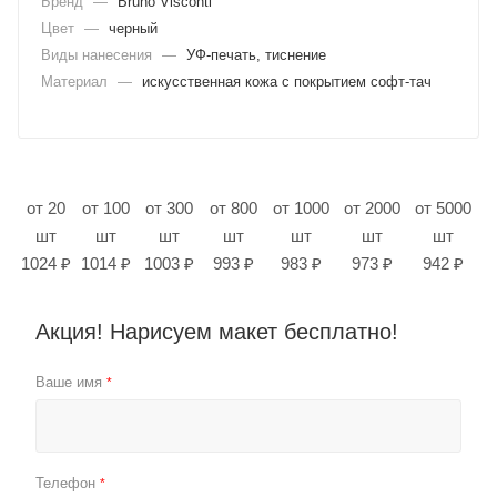
Бренд
—
Bruno Visconti
Цвет
—
черный
Виды нанесения
—
УФ-печать, тиснение
Материал
—
искусственная кожа с покрытием софт-тач
от 20
от 100
от 300
от 800
от 1000
от 2000
от 5000
шт
шт
шт
шт
шт
шт
шт
1024 ₽
1014 ₽
1003 ₽
993 ₽
983 ₽
973 ₽
942 ₽
Акция! Нарисуем макет бесплатно!
Ваше имя
*
Телефон
*