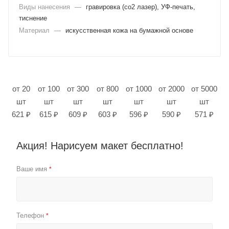
Виды нанесения
—
гравировка (co2 лазер), УФ-печать,
тиснение
Материал
—
искусственная кожа на бумажной основе
от 20
от 100
от 300
от 800
от 1000
от 2000
от 5000
шт
шт
шт
шт
шт
шт
шт
621 ₽
615 ₽
609 ₽
603 ₽
596 ₽
590 ₽
571 ₽
Акция! Нарисуем макет бесплатно!
Ваше имя
*
Телефон
*