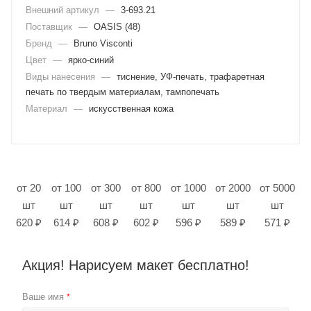
Внешний артикул
—
3-693.21
Поставщик
—
OASIS (48)
Бренд
—
Bruno Visconti
Цвет
—
ярко-синий
Виды нанесения
—
тиснение, УФ-печать, трафаретная
печать по твердым материалам, тампопечать
Материал
—
искусственная кожа
от 20
от 100
от 300
от 800
от 1000
от 2000
от 5000
шт
шт
шт
шт
шт
шт
шт
620 ₽
614 ₽
608 ₽
602 ₽
596 ₽
589 ₽
571 ₽
Акция! Нарисуем макет бесплатно!
Ваше имя
*