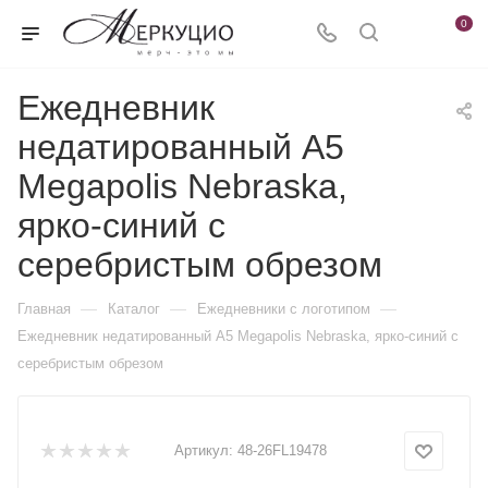
0
Ежедневник
недатированный А5
Megapolis Nebraska,
ярко-синий с
серебристым обрезом
—
—
—
Главная
Каталог
Ежедневники c логотипом
Ежедневник недатированный А5 Megapolis Nebraska, ярко-синий с
серебристым обрезом
Артикул:
48-26FL19478