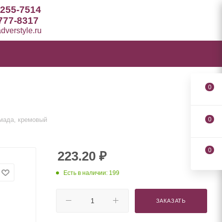
 255-7514
777-8317
verstyle.ru
0
омада, кремовый
0
0
223.20
₽
Есть в наличии: 199
ЗАКАЗАТЬ