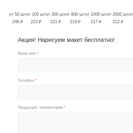
от 50 шт
от 100 шт
от 300 шт
от 800 шт
от 1000 шт
от 2000 шт
о
246 ₽
223 ₽
221 ₽
219 ₽
217 ₽
212 ₽
Акция! Нарисуем макет бесплатно!
Ваше имя
*
Телефон
*
Продукция, комментарии
*