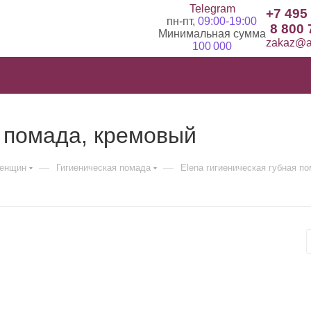
Telegram
+7 495
пн-пт,
09:00-19:00
8 800 
Минимальная сумма
zakaz@ad
100 000
я помада, кремовый
—
—
женщин
Гигиеническая помада
Elena гигиеническая губная п