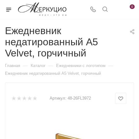
0
Ежедневник
недатированный А5
Velvet, горчичный
—
—
—
Главная
Каталог
Ежедневники c логотипом
Ежедневник недатированный А5 Velvet, горчичный
Артикул:
48-26FL3972