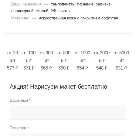
Виды нанесения
—
тампопечать, тиснение, заливка
полимерной смолой, УФ-печать
Материал
—
искусственная кожа с покрытием софт-тач
от 20
от 100
от 300
от 800
от 1000
от 2000
от 5000
шт
шт
шт
шт
шт
шт
шт
577 ₽
571 ₽
566 ₽
560 ₽
554 ₽
548 ₽
531 ₽
Акция! Нарисуем макет бесплатно!
Ваше имя
*
Телефон
*