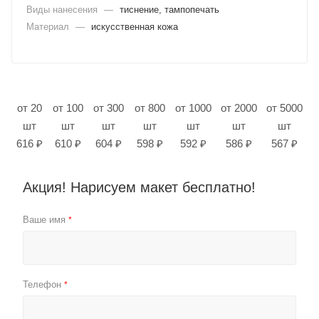
Виды нанесения
—
тиснение, тампопечать
Материал
—
искусственная кожа
от 20
от 100
от 300
от 800
от 1000
от 2000
от 5000
шт
шт
шт
шт
шт
шт
шт
616 ₽
610 ₽
604 ₽
598 ₽
592 ₽
586 ₽
567 ₽
Акция! Нарисуем макет бесплатно!
Ваше имя
*
Телефон
*