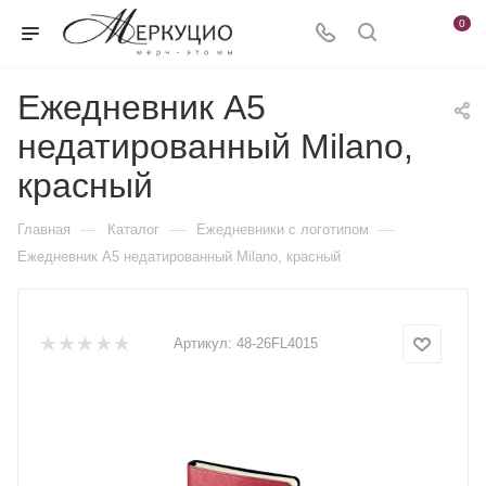
0
Ежедневник А5
недатированный Milano,
красный
—
—
—
Главная
Каталог
Ежедневники c логотипом
Ежедневник А5 недатированный Milano, красный
Артикул:
48-26FL4015