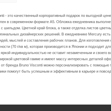
ti - это качественный корпоративный подарок по выгодной цене
лен в современном формате А5. Обложка ежедневника выполне
 с шильдом. Цветной край блока, а также отделка листов цветн
ригинальных дизайнерских решений. В ежедневнике Mercury есть
идей, мыслей и составления рабочих планов. Для изготовления
сти (70 г/кв м), которая производится в Японии и подходит дл
 яркой индивидуальностью не оставит незамеченным и своего в
ирокой цветовой гамме и имеют массу интересных деталей оф
от бренда Bruno Visconti можно персонализировать с помощью 
ники помогут быть успешным и эффективным в карьере и повсе