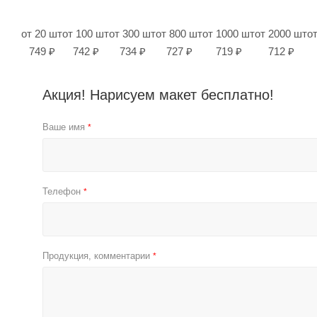
от 20 шт
от 100 шт
от 300 шт
от 800 шт
от 1000 шт
от 2000 шт
о
749 ₽
742 ₽
734 ₽
727 ₽
719 ₽
712 ₽
Акция! Нарисуем макет бесплатно!
Ваше имя
*
Телефон
*
Продукция, комментарии
*