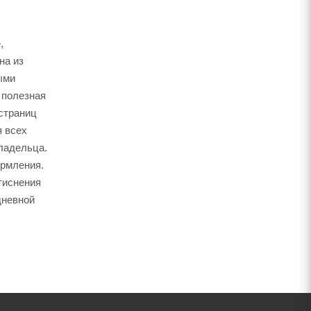
,
на из
ыми
 полезная
 страниц
я всех
ладельца.
ормления.
тиснения
дневной