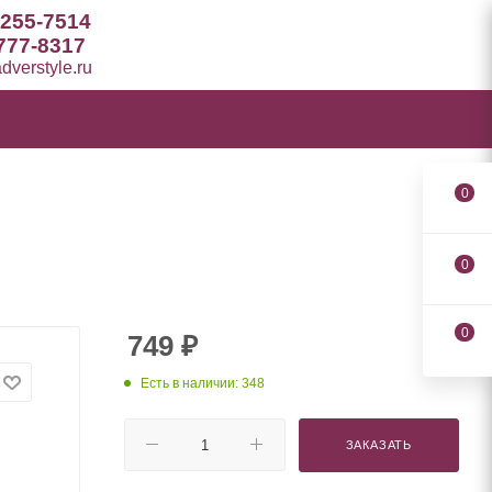
 255-7514
777-8317
verstyle.ru
0
0
0
749
₽
Есть в наличии: 348
ЗАКАЗАТЬ