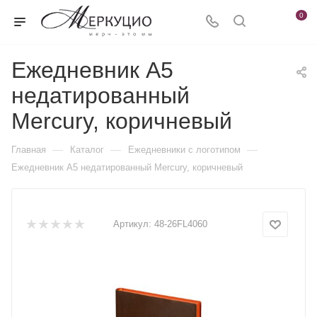
0
Ежедневник А5
недатированный
Mercury, коричневый
—
—
—
Главная
Каталог
Ежедневники c логотипом
Ежедневник А5 недатированный Mercury, коричневый
Артикул:
48-26FL4060