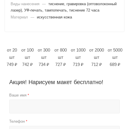
Виды нанесения
—
тиснение, гравировка (оптоволоконный
лазер), УФ-печать, тампопечать, тиснение 72 часа
Материал
—
искусственная кожа
от 20
от 100
от 300
от 800
от 1000
от 2000
от 5000
шт
шт
шт
шт
шт
шт
шт
749 ₽
742 ₽
734 ₽
727 ₽
719 ₽
712 ₽
689 ₽
Акция! Нарисуем макет бесплатно!
Ваше имя
*
Телефон
*