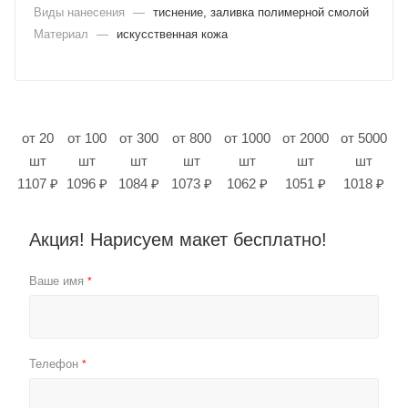
Виды нанесения
—
тиснение, заливка полимерной смолой
Материал
—
искусственная кожа
от 20
от 100
от 300
от 800
от 1000
от 2000
от 5000
шт
шт
шт
шт
шт
шт
шт
1107 ₽
1096 ₽
1084 ₽
1073 ₽
1062 ₽
1051 ₽
1018 ₽
Акция! Нарисуем макет бесплатно!
Ваше имя
*
Телефон
*