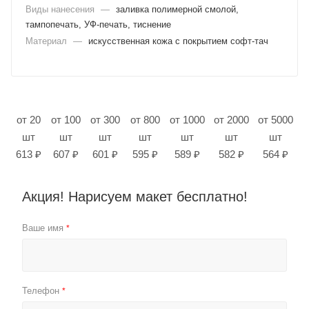
Виды нанесения
—
заливка полимерной смолой,
тампопечать, УФ-печать, тиснение
Материал
—
искусственная кожа с покрытием софт-тач
от 20
от 100
от 300
от 800
от 1000
от 2000
от 5000
шт
шт
шт
шт
шт
шт
шт
613 ₽
607 ₽
601 ₽
595 ₽
589 ₽
582 ₽
564 ₽
Акция! Нарисуем макет бесплатно!
Ваше имя
*
Телефон
*