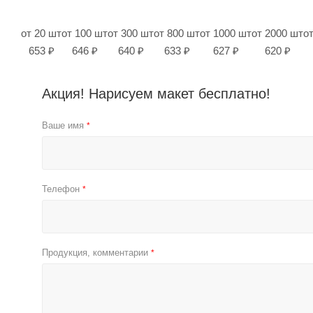
от 20 шт
от 100 шт
от 300 шт
от 800 шт
от 1000 шт
от 2000 шт
о
653 ₽
646 ₽
640 ₽
633 ₽
627 ₽
620 ₽
Акция! Нарисуем макет бесплатно!
Ваше имя
*
Телефон
*
Продукция, комментарии
*