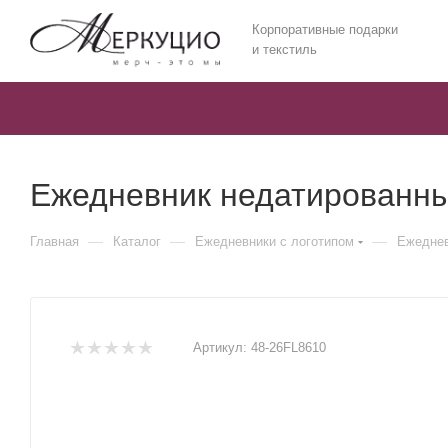
Корпоративные подарки
и текстиль
Ежедневник недатированны
—
—
—
Главная
Каталог
Ежедневники c логотипом
Ежеднев
Артикул:
48-26FL8610