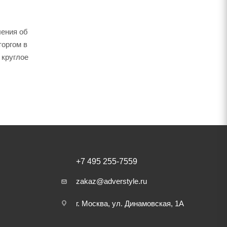
ления об
торгом в
 круглое
+7 495 255-7559
zakaz@adverstyle.ru
г. Москва, ул. Динамовская, 1А