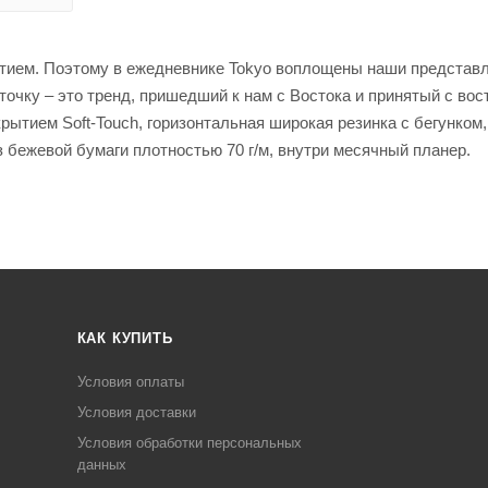
тием. Поэтому в ежедневнике Tokyo воплощены наши представ
точку – это тренд, пришедший к нам с Востока и принятый с вос
рытием Soft-Touch, горизонтальная широкая резинка с бегунком,
з бежевой бумаги плотностью 70 г/м, внутри месячный планер.
КАК КУПИТЬ
Условия оплаты
Условия доставки
Условия обработки персональных
данных