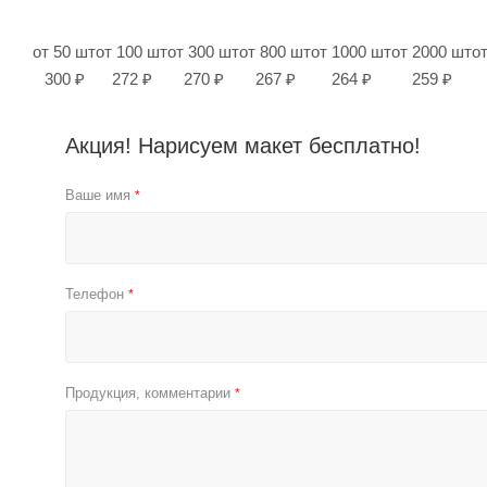
от 50 шт
от 100 шт
от 300 шт
от 800 шт
от 1000 шт
от 2000 шт
о
300 ₽
272 ₽
270 ₽
267 ₽
264 ₽
259 ₽
Акция! Нарисуем макет бесплатно!
Ваше имя
*
Телефон
*
Продукция, комментарии
*