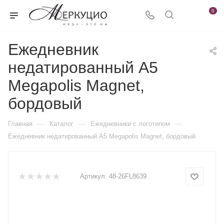
0
Ежедневник
недатированный А5
Megapolis Magnet,
бордовый
—
—
—
Главная
Каталог
Ежедневники c логотипом
Ежедневник недатированный А5 Megapolis Magnet, бордовый
Артикул:
48-26FL8639