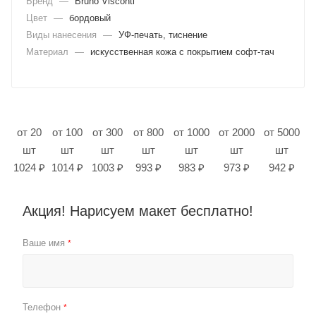
Бренд
—
Bruno Visconti
Цвет
—
бордовый
Виды нанесения
—
УФ-печать, тиснение
Материал
—
искусственная кожа с покрытием софт-тач
от 20
от 100
от 300
от 800
от 1000
от 2000
от 5000
шт
шт
шт
шт
шт
шт
шт
1024 ₽
1014 ₽
1003 ₽
993 ₽
983 ₽
973 ₽
942 ₽
Акция! Нарисуем макет бесплатно!
Ваше имя
*
Телефон
*