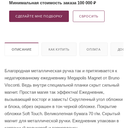
Минимальная стоимость заказа 100 000 ₽
СДЕЛАЙТЕ МНЕ ПОДБОРКУ
СБРОСИТЬ
ОПИСАНИЕ
КАК КУПИТЬ
ОПЛАТА
ДОСТ
Благородная металлическая ручка так и притягивается к
недатированному ежедневнику Megapolis Magnet от Bruno
Visconti. Ведь внутри специальной планки скрыт сильный
магнит. Простая магия так эффектна! Ежедневник,
вызывающий восторг и зависть! Скругленный угол обложки
и блока, обрез окрашен в тон черной обложке. Покрытие
обложки Soft Touch. Великолепная бумага 70 г/м. Скрытый
магнит для металлической ручки. Ежедневник упакован в
картонный полукороб и термопленку.