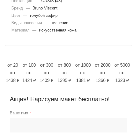
Поставщик
—
OASIS (48)
Бренд
—
Bruno Visconti
Цвет
—
голубой зефир
Виды нанесения
—
тиснение
Материал
—
искусственная кожа
от 20
от 100
от 300
от 800
от 1000
от 2000
от 5000
шт
шт
шт
шт
шт
шт
шт
1438 ₽
1424 ₽
1409 ₽
1395 ₽
1381 ₽
1366 ₽
1323 ₽
Акция! Нарисуем макет бесплатно!
Ваше имя
*