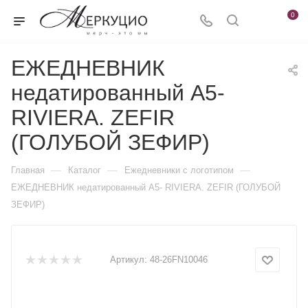
0
ЕЖЕДНЕВНИК
недатированный А5-
RIVIERA. ZEFIR
(ГОЛУБОЙ ЗЕФИР)
—
—
—
Главная
Каталог
Ежедневники c логотипом
ЕЖЕДНЕВНИК недатированный А5- RIVIERA. ZEFIR (ГОЛУБОЙ
ЗЕФИР)
Артикул:
48-26FN10046