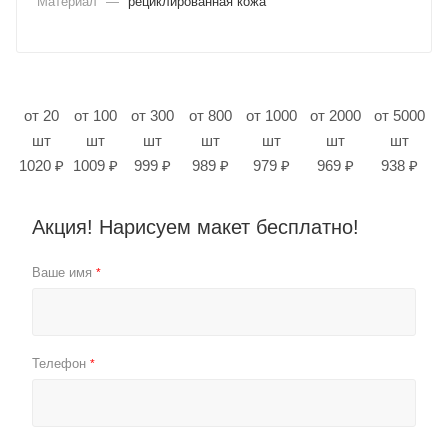
Материал
—
рециклированная кожа
от 20
от 100
от 300
от 800
от 1000
от 2000
от 5000
шт
шт
шт
шт
шт
шт
шт
1020 ₽
1009 ₽
999 ₽
989 ₽
979 ₽
969 ₽
938 ₽
Акция! Нарисуем макет бесплатно!
Ваше имя
*
Телефон
*