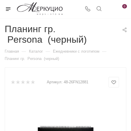
0
Планинг гр.
Persona (черный)
—
—
—
Главная
Каталог
Ежедневники c логотипом
Планинг гр. Persona (черный)
Артикул:
48-26FN12881