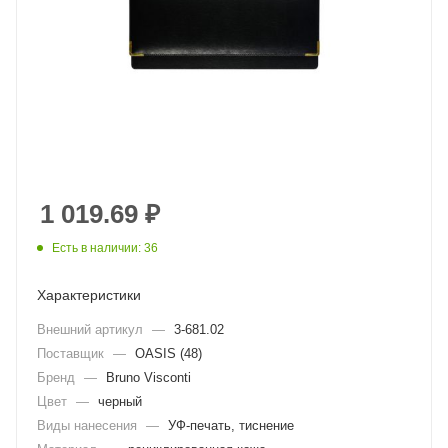
1 019.69
₽
Есть в наличии: 36
Характеристики
Внешний артикул
—
3-681.02
Поставщик
—
OASIS (48)
Бренд
—
Bruno Visconti
Цвет
—
черный
Виды нанесения
—
УФ-печать, тиснение