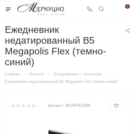
0
Ежедневник
недатированный B5
Megapolis Flex (темно-
синий)
—
—
—
Главная
Каталог
Ежедневники c логотипом
Ежедневник недатированный B5 Megapolis Flex (темно-синий)
Артикул:
48-26FN12896