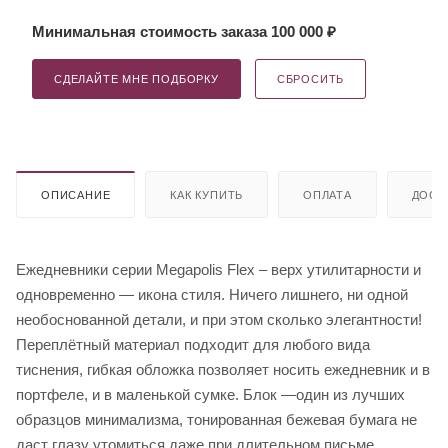
Минимальная стоимость заказа 100 000 ₽
СДЕЛАЙТЕ МНЕ ПОДБОРКУ
СБРОСИТЬ
ОПИСАНИЕ
КАК КУПИТЬ
ОПЛАТА
ДОСТ
Ежедневники серии Megapolis Flex – верх утилитарности и
одновременно — икона стиля. Ничего лишнего, ни одной
необоснованной детали, и при этом сколько элегантности!
Переплётный материал подходит для любого вида
тиснения, гибкая обложка позволяет носить ежедневник и в
портфеле, и в маленькой сумке. Блок —один из лучших
образцов минимализма, тонированная бежевая бумага не
даст глазу утомиться даже при длительном письме.