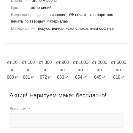
Бренд
—
Bruno Visconti
Цвет
—
темно-синий
Виды нанесения
—
тиснение, УФ-печать, трафаретная
печать по твердым материалам
Материал
—
искусственная кожа с покрытием софт-тач
от 20
от 100
от 300
от 800
от 1000
от 2000
от 5000
шт
шт
шт
шт
шт
шт
шт
889 ₽
881 ₽
872 ₽
863 ₽
854 ₽
845 ₽
818 ₽
Акция! Нарисуем макет бесплатно!
Ваше имя
*