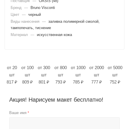
Поставщик
—
OASIS (48)
Бренд
—
Bruno Visconti
Цвет
—
черный
Виды нанесения
—
заливка полимерной смолой,
тампопечать, тиснение
Материал
—
искусственная кожа
от 20
от 100
от 300
от 800
от 1000
от 2000
от 5000
шт
шт
шт
шт
шт
шт
шт
817 ₽
809 ₽
801 ₽
793 ₽
785 ₽
777 ₽
752 ₽
Акция! Нарисуем макет бесплатно!
Ваше имя
*