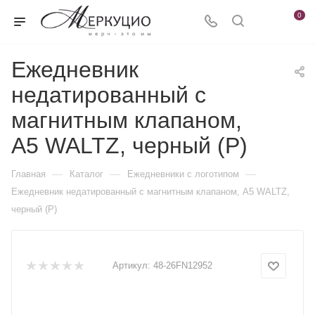
0
Ежедневник
недатированный с
магнитным клапаном,
А5 WALTZ, черный (Р)
—
—
—
Главная
Каталог
Ежедневники c логотипом
Ежедневник недатированный с магнитным клапаном, А5 WALTZ,
черный (Р)
Артикул:
48-26FN12952