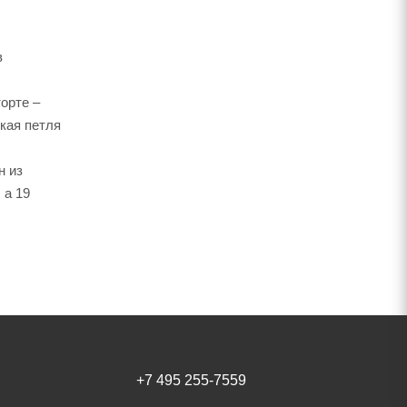
в
орте –
кая петля
н из
 а 19
+7 495 255-7559