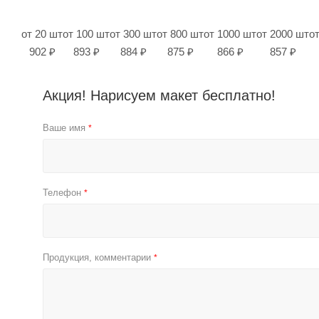
от 20 шт
от 100 шт
от 300 шт
от 800 шт
от 1000 шт
от 2000 шт
о
902 ₽
893 ₽
884 ₽
875 ₽
866 ₽
857 ₽
Акция! Нарисуем макет бесплатно!
Ваше имя
*
Телефон
*
Продукция, комментарии
*