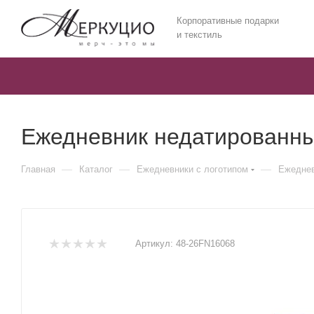
Корпоративные подарки
и текстиль
Ежедневник недатированный
—
—
—
Главная
Каталог
Ежедневники c логотипом
Ежеднев
Артикул:
48-26FN16068