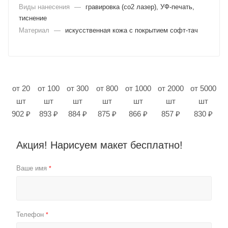
Виды нанесения
—
гравировка (co2 лазер), УФ-печать,
тиснение
Материал
—
искусственная кожа с покрытием софт-тач
от 20
от 100
от 300
от 800
от 1000
от 2000
от 5000
шт
шт
шт
шт
шт
шт
шт
902 ₽
893 ₽
884 ₽
875 ₽
866 ₽
857 ₽
830 ₽
Акция! Нарисуем макет бесплатно!
Ваше имя
*
Телефон
*