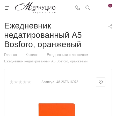
0
Ежедневник
недатированный А5
Bosforo, оранжевый
—
—
—
Главная
Каталог
Ежедневники c логотипом
Ежедневник недатированный А5 Bosforo, оранжевый
Артикул:
48-26FN16073