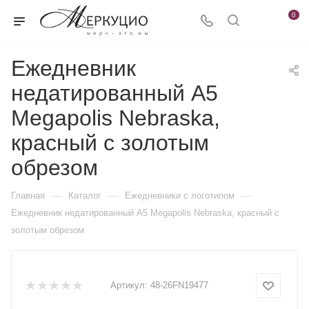
0
Ежедневник
недатированный А5
Megapolis Nebraska,
красный с золотым
обрезом
—
—
—
Главная
Каталог
Ежедневники c логотипом
Ежедневник недатированный А5 Megapolis Nebraska, красный с
золотым обрезом
Артикул:
48-26FN19477