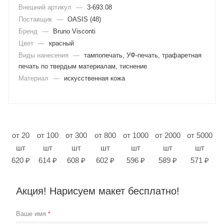
Внешний артикул
—
3-693.08
Поставщик
—
OASIS (48)
Бренд
—
Bruno Visconti
Цвет
—
красный
Виды нанесения
—
тампопечать, УФ-печать, трафаретная
печать по твердым материалам, тиснение
Материал
—
искусственная кожа
от 20
от 100
от 300
от 800
от 1000
от 2000
от 5000
шт
шт
шт
шт
шт
шт
шт
620 ₽
614 ₽
608 ₽
602 ₽
596 ₽
589 ₽
571 ₽
Акция! Нарисуем макет бесплатно!
Ваше имя
*