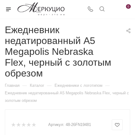
0
Ежедневник
недатированный А5
Megapolis Nebraska
Flex, черный с золотым
обрезом
—
—
—
Главная
Каталог
Ежедневники c логотипом
Ежедневник недатированный А5 Megapolis Nebraska Flex, черный с
золотым обрезом
Артикул:
48-26FN19481