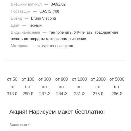
Внешний артикул
—
3-692.02
Поставщик
—
OASIS (48)
Бренд
—
Bruno Visconti
Цвет
—
черный
Виды нанесения
—
тампопечать, УФ-печать, трафаретная
печать по твердым материалам, тиснение
Материал
—
искусственная кожа
от 50
от 100
от 300
от 800
от 1000
от 2000
от 5000
шт
шт
шт
шт
шт
шт
шт
318 ₽
290 ₽
287 ₽
284 ₽
281 ₽
275 ₽
266 ₽
Акция! Нарисуем макет бесплатно!
Ваше имя
*