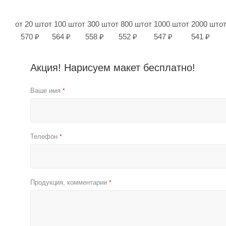
от 20 шт
от 100 шт
от 300 шт
от 800 шт
от 1000 шт
от 2000 шт
о
570 ₽
564 ₽
558 ₽
552 ₽
547 ₽
541 ₽
Акция! Нарисуем макет бесплатно!
Ваше имя
*
Телефон
*
Продукция, комментарии
*