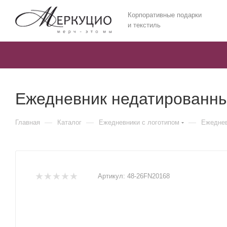
Корпоративные подарки
и текстиль
Ежедневник недатированный
—
—
—
Главная
Каталог
Ежедневники c логотипом
Ежеднев
Артикул:
48-26FN20168