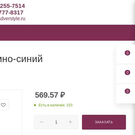
 255-7514
777-8317
verstyle.ru
0
мно-синий
0
0
569.57
₽
Есть в наличии: 103
ЗАКАЗАТЬ