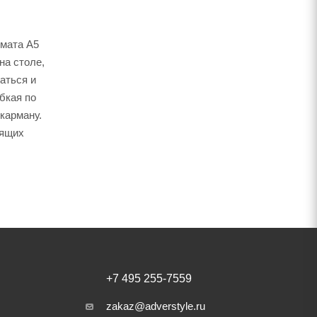
рмата А5
на столе,
аться и
бкая по
карману.
нящих
+7 495 255-7559
zakaz@adverstyle.ru