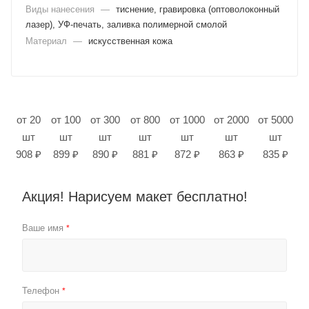
Виды нанесения
—
тиснение, гравировка (оптоволоконный
лазер), УФ-печать, заливка полимерной смолой
Материал
—
искусственная кожа
от 20
от 100
от 300
от 800
от 1000
от 2000
от 5000
шт
шт
шт
шт
шт
шт
шт
908 ₽
899 ₽
890 ₽
881 ₽
872 ₽
863 ₽
835 ₽
Акция! Нарисуем макет бесплатно!
Ваше имя
*
Телефон
*