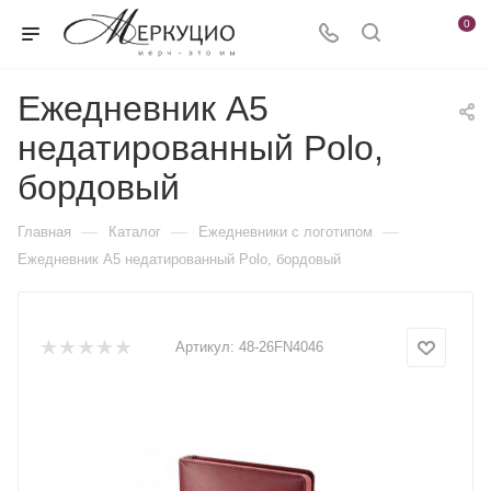
0
Ежедневник А5
недатированный Polo,
бордовый
—
—
—
Главная
Каталог
Ежедневники c логотипом
Ежедневник А5 недатированный Polo, бордовый
Артикул:
48-26FN4046