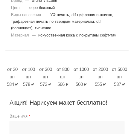
Бренд
—
Bruno Visconti
Цвет
—
серо-бежевый
Виды нанесения
—
УФ-печать, dtf-цифровая вышивка,
трафаретная печать по твердым материалам, dtf
(полноцвет), тиснение
Материал
—
искусственная кожа с покрытием софт-тач
от 20
от 100
от 300
от 800
от 1000
от 2000
от 5000
шт
шт
шт
шт
шт
шт
шт
584 ₽
578 ₽
572 ₽
566 ₽
560 ₽
555 ₽
537 ₽
Акция! Нарисуем макет бесплатно!
Ваше имя
*