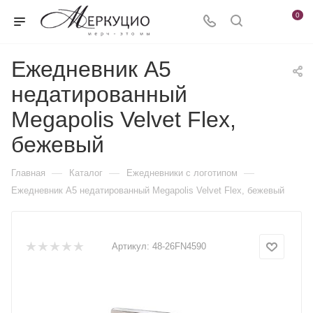
0
Ежедневник А5
недатированный
Megapolis Velvet Flex,
бежевый
—
—
—
Главная
Каталог
Ежедневники c логотипом
Ежедневник А5 недатированный Megapolis Velvet Flex, бежевый
Артикул:
48-26FN4590