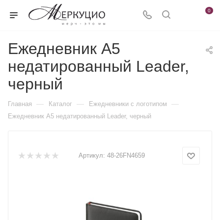
0
Ежедневник А5
недатированный Leader,
черный
—
—
—
Главная
Каталог
Ежедневники c логотипом
Ежедневник А5 недатированный Leader, черный
Артикул:
48-26FN4659