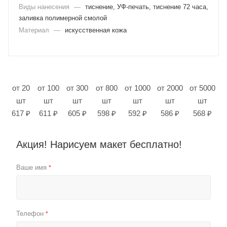
Виды нанесения
—
тиснение, УФ-печать, тиснение 72 часа,
заливка полимерной смолой
Материал
—
искусственная кожа
от 20
от 100
от 300
от 800
от 1000
от 2000
от 5000
шт
шт
шт
шт
шт
шт
шт
617 ₽
611 ₽
605 ₽
598 ₽
592 ₽
586 ₽
568 ₽
Акция! Нарисуем макет бесплатно!
Ваше имя
*
Телефон
*