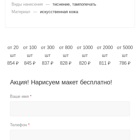
Виды нанесения
—
тиснение, тампопечать
Материал
—
искусственная кожа
от 20
от 100
от 300
от 800
от 1000
от 2000
от 5000
шт
шт
шт
шт
шт
шт
шт
854 ₽
845 ₽
837 ₽
828 ₽
820 ₽
811 ₽
786 ₽
Акция! Нарисуем макет бесплатно!
Ваше имя
*
Телефон
*